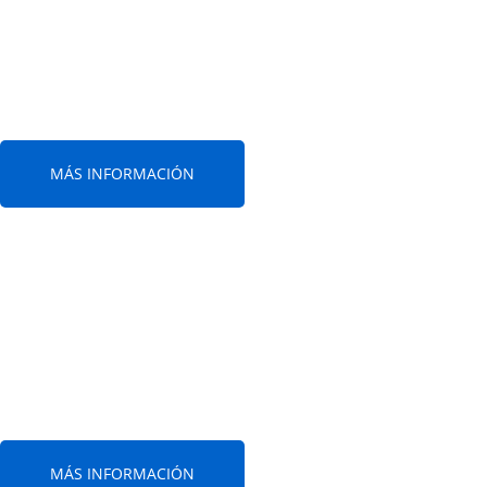
Creamos textos, imágenes, videos
y audios para lanzar el marketing corporativo
MÁS INFORMACIÓN
Producción de Eventos
Congresos y Ferias
Ofrecemos soluciones para la preparación
y comercialización de su evento
MÁS INFORMACIÓN