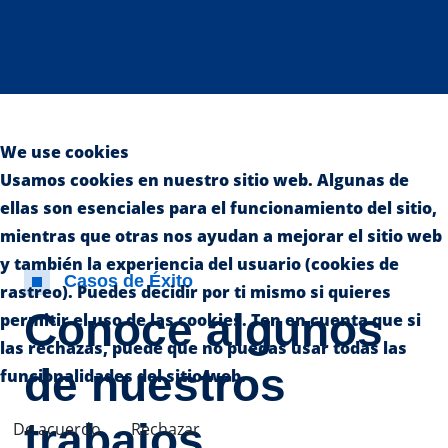
We use cookies
Usamos cookies en nuestro sitio web. Algunas de
ellas son esenciales para el funcionamiento del sitio,
mientras que otras nos ayudan a mejorar el sitio web
y también la experiencia del usuario (cookies de
Casos de Éxito
rastreo). Puedes decidir por ti mismo si quieres
Conoce algunos
permitir el uso de las cookies. Ten en cuenta que si
las rechazas, puede que no puedas usar todas las
de nuestros
funcionalidades del sitio web.
trabajos
De acuerdo
Rechazar