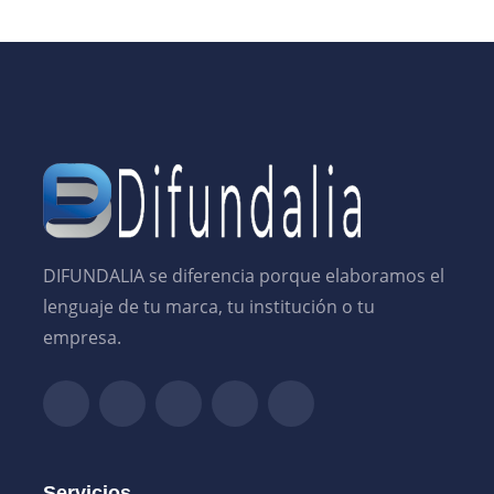
DIFUNDALIA se diferencia porque elaboramos el
lenguaje de tu marca, tu institución o tu
empresa.
Servicios